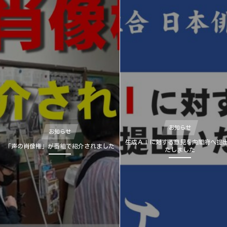
お知らせ
お知らせ
生成ＡＩに対する意見を内閣府へ提
「声の肖像権」が番組で紹介されました
たしました