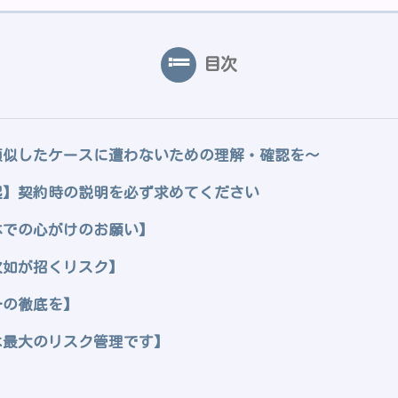
目次
類似したケースに遭わないための理解・確認を〜
起】契約時の説明を必ず求めてください
体での心がけのお願い】
欠如が招くリスク】
一の徹底を】
は最大のリスク管理です】