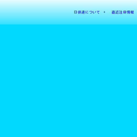
日俳連について
直近注目情報