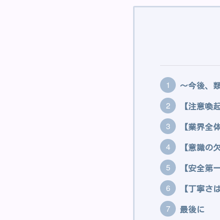
〜今後、
【注意喚
【業界全
【意識の
【安全第
【丁寧さ
最後に