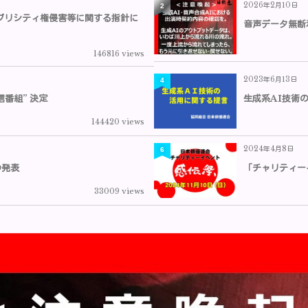
2026年2月10日
2
るパブリシティ権侵害等に関する指針に
音声データ無断
146816 views
2023年6月13日
4
信番組” 決定
生成系AI技術
144420 views
2024年4月8日
6
の発表
「チャリティー
33009 views