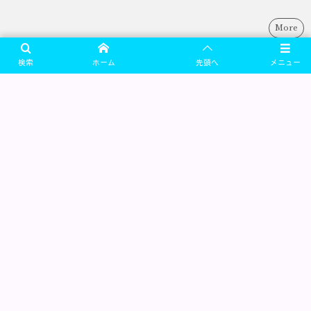
More
検索
ホーム
先頭へ
メニュー
協同組合 日本俳優連合
〒160-0023 東京都新宿区西新宿6-12-30 芸能花伝舎3F
MAIL: postmaster@nippairen.com
FAX: 03-5909-3071
理事長：水谷八重子
サイト運営責任者：新田英人（広報委員会）
SiteMap
・
PrivacyPolicy
日俳連について
直近注目情報
プライバシーポリシー