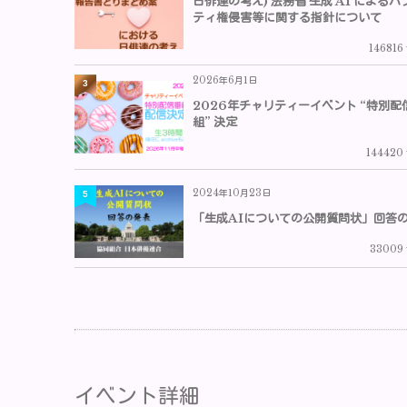
日俳連の考え) 法務省 生成 AI によるパ
ティ権侵害等に関する指針について
146816
2026年6月1日
3
2026年チャリティーイベント “特別配
組” 決定
144420 
2024年10月23日
5
「生成AIについての公開質問状」回答
33009 
イベント詳細