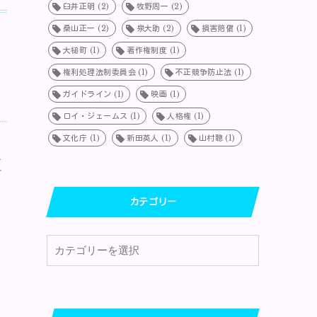
臼井正明
(2)
牧野周一
(2)
桑山正一
(2)
泉大助
(2)
損害賠償
(1)
大槌町
(1)
著作権制度
(1)
権利処理法制委員会
(1)
不正競争防止法
(1)
ガイドライン
(1)
映画
(1)
ロイ・ジェームス
(1)
人格権
(1)
文化庁
(1)
新田英人
(1)
山村聰
(1)
て
カテゴリー