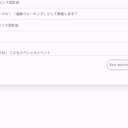
イセンス認定会
ーアル！ 「健康ウォーキング」として開催します‼
センス認定会
化の日」 こどもスペシャルイベント
See mor
【 よく読まれている記事 】
1