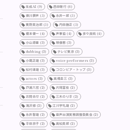
生成AI
(9)
西田敏行
(6)
徳川夢声
(5)
永井一郎
(5)
東野英治郎
(5)
内田勝正
(5)
榎本健一
(4)
声事協
(4)
多々良純
(4)
小山源喜
(3)
映像懇
(3)
dubbing
(3)
テレビ東京
(3)
小島正雄
(3)
voice performers
(3)
松村達雄
(3)
コロンビア・トップ
(3)
actors
(3)
高橋圭三
(3)
戸浦六宏
(2)
片岡富枝
(2)
お問合せ
(2)
三木のり平
(2)
滝沢修
(2)
江川宇礼雄
(2)
永井智雄
(2)
音声出演実務調整委員会
(2)
平田京子
(2)
高松英郎
(2)