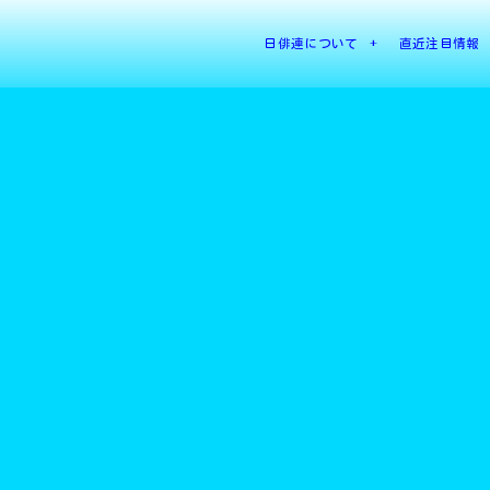
日俳連について
直近注目情報