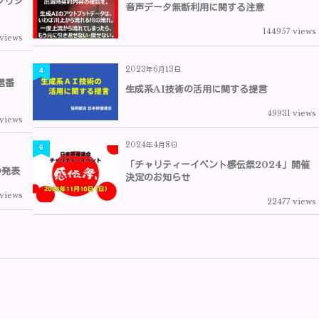
ブリシ
音声データ無断利用に関する注意
144957 views
 views
2023年6月13日
4
信番
生成系AI技術の活用に関する提言
49931 views
views
2024年4月8日
6
「チャリティーイベント感伝祭2024」開催
の発表
決定のお知らせ
views
22477 views