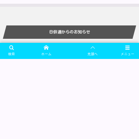
日俳連からのお知らせ
More
検索
ホーム
先頭へ
メニュー
協同組合 日本俳優連合
〒160-0023 東京都新宿区西新宿6-12-30 芸能花伝舎3F
MAIL: postmaster@nippairen.com
FAX: 03-5909-3071
理事長：水谷八重子
サイト運営責任者：新田英人（広報委員会）
SiteMap
・
PrivacyPolicy