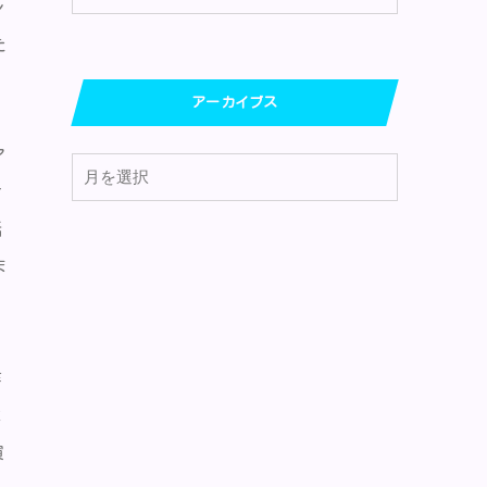
レ
た
アーカイブス
ア
オ
話
ま
作
よ
演