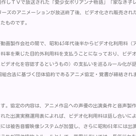
製作しＴＶで放送された「愛少女ポリアンナ物語」「家なき子
シリーズのアニメーションが放送終了後、ビデオ化され販売され
したものです。
動画製作会社の間で、昭和45年代後半からビデオ化利用料（
の料率を乗じた目的外利用料を支払うことになっており、ビデ
にビデオ化を容認するというもの）の支払いを巡るルール化が
同組合法に基づく団体協約であるアニメ協定・覚書が締結され
。
ます。協定の内容は、アニメ作品への声優の出演条件と音声製
された出演実務運用表によれば、ビデオ化利用料は話し合いに
には被告音響映像システムが加盟し、さらに昭和61年には出