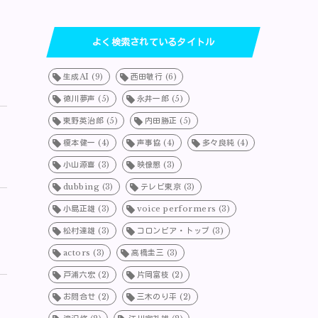
よく検索されているタイトル
生成AI
(9)
西田敏行
(6)
徳川夢声
(5)
永井一郎
(5)
東野英治郎
(5)
内田勝正
(5)
榎本健一
(4)
声事協
(4)
多々良純
(4)
小山源喜
(3)
映像懇
(3)
dubbing
(3)
テレビ東京
(3)
小島正雄
(3)
voice performers
(3)
松村達雄
(3)
コロンビア・トップ
(3)
actors
(3)
高橋圭三
(3)
戸浦六宏
(2)
片岡富枝
(2)
お問合せ
(2)
三木のり平
(2)