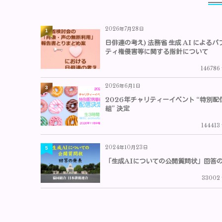
2026年7月28日
1
日俳連の考え) 法務省 生成 AI によるパ
ティ権侵害等に関する指針について
146786
2026年6月1日
3
2026年チャリティーイベント “特別配
組” 決定
144413
2024年10月23日
5
「生成AIについての公開質問状」回答
33002 