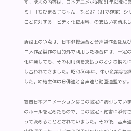
す。訴えの内容は、日本アニメが昭和61年以降に
ミ」「ちびまる子ちゃん」など37（31で確定）
ことに対する「ビデオ化使用料」の支払いを請求
訴訟上の争点は、日本俳優連合と音声製作会社及び
ニメ作品製作の目的外で利用した場合には、一定
化に際しても、その利用料を支払うのと引き換え
し合われてきました。昭和56年に、中小企業等協
した。締結主体は日俳連と音声連と動画連盟です
被告日本アニメーションはこの協定に調印してい
のルールを定めたもので、この協定・覚書に添付
って決めることとされていました。その後、音声連