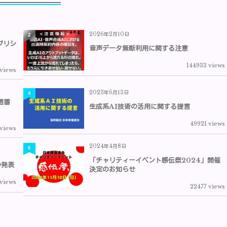
2026年2月10日
2
ブリシ
音声データ無断利用に関する注意
144933 views
 views
2023年6月13日
4
信番
生成系AI技術の活用に関する提言
49921 views
 views
2024年4月8日
6
「チャリティーイベント感伝祭2024」開催
の発表
決定のお知らせ
views
22477 views