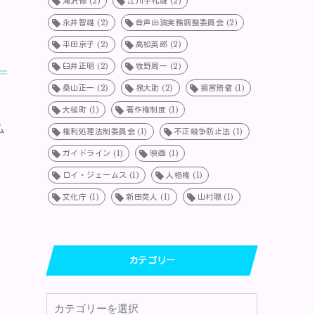
滝沢修
(2)
江川宇礼雄
(2)
永井智雄
(2)
音声出演実務調整委員会
(2)
平田京子
(2)
高松英郎
(2)
臼井正明
(2)
牧野周一
(2)
桑山正一
(2)
泉大助
(2)
損害賠償
(1)
大槌町
(1)
著作権制度
(1)
払
権利処理法制委員会
(1)
不正競争防止法
(1)
ガイドライン
(1)
映画
(1)
ロイ・ジェームス
(1)
人格権
(1)
文化庁
(1)
新田英人
(1)
山村聰
(1)
る
カテゴリー