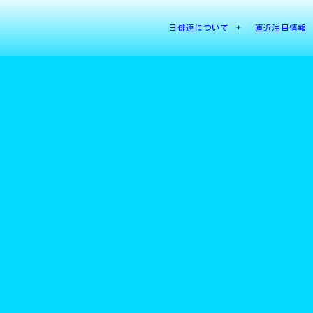
日俳連について
直近注目情報