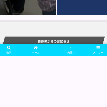
日俳連からのお知らせ
検索
ホーム
先頭へ
メニュー
More
協同組合 日本俳優連合
〒160-0023 東京都新宿区西新宿6-12-30 芸能花伝舎3F
MAIL: postmaster@nippairen.com
FAX: 03-5909-3071
理事長：水谷八重子
サイト運営責任者：新田英人（広報委員会）