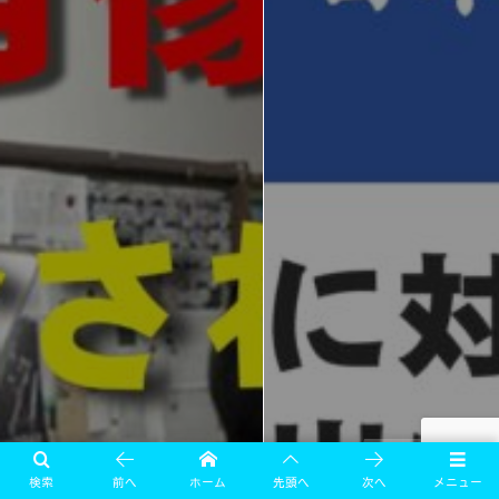
お知らせ
お知らせ
検索
前へ
ホーム
先頭へ
次へ
メニュー
生成ＡＩに対する意見を内閣府へ提
「声の肖像権」が番組で紹介されました