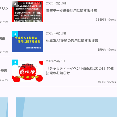
2026年2月10日
2
ブリシ
音声データ無断利用に関する注意
144988 views
 views
2023年6月13日
4
信番
生成系AI技術の活用に関する提言
49954 views
 views
2024年4月8日
6
「チャリティーイベント感伝祭2024」開催
の発表
決定のお知らせ
views
22491 views