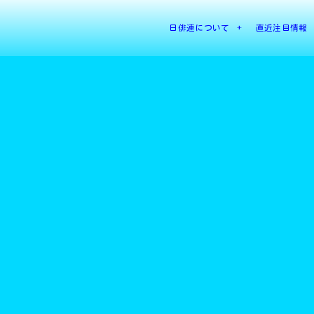
日俳連について
直近注目情報