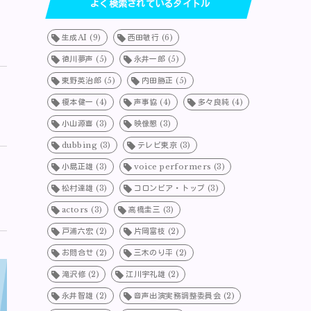
よく検索されているタイトル
生成AI
(9)
西田敏行
(6)
徳川夢声
(5)
永井一郎
(5)
東野英治郎
(5)
内田勝正
(5)
榎本健一
(4)
声事協
(4)
多々良純
(4)
小山源喜
(3)
映像懇
(3)
dubbing
(3)
テレビ東京
(3)
小島正雄
(3)
voice performers
(3)
松村達雄
(3)
コロンビア・トップ
(3)
actors
(3)
高橋圭三
(3)
戸浦六宏
(2)
片岡富枝
(2)
お問合せ
(2)
三木のり平
(2)
滝沢修
(2)
江川宇礼雄
(2)
永井智雄
(2)
音声出演実務調整委員会
(2)