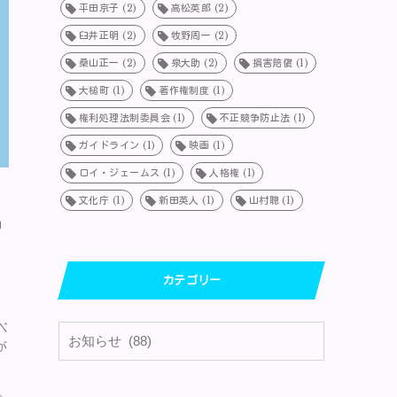
平田京子
(2)
高松英郎
(2)
臼井正明
(2)
牧野周一
(2)
桑山正一
(2)
泉大助
(2)
損害賠償
(1)
大槌町
(1)
著作権制度
(1)
権利処理法制委員会
(1)
不正競争防止法
(1)
ガイドライン
(1)
映画
(1)
ロイ・ジェームス
(1)
人格権
(1)
文化庁
(1)
新田英人
(1)
山村聰
(1)
申
カテゴリー
ペ
が