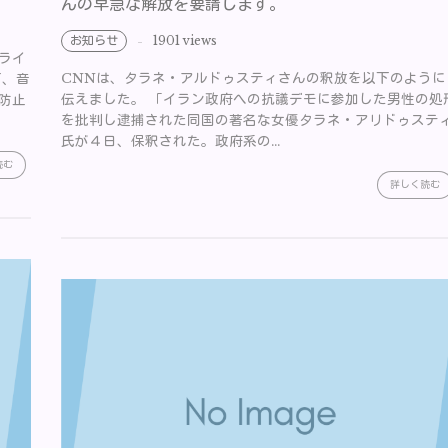
んの早急な解放を要請します。
お知らせ
1901 views
ライ
CNNは、タラネ・アルドゥスティさんの釈放を以下のように
下、音
伝えました。 「イラン政府への抗議デモに参加した男性の処
防止
を批判し逮捕された同国の著名な女優タラネ・アリドゥステ
氏が４日、保釈された。政府系の...
読む
詳しく読む