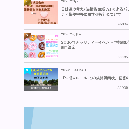
2026年7月28日
1
日俳連の考え) 法務省 生成 AI によるパ
ティ権侵害等に関する指針について
146894
2026年6月1日
3
2026年チャリティーイベント “特別配
組” 決定
144435
2024年10月23日
5
「生成AIについての公開質問状」回答
33032 